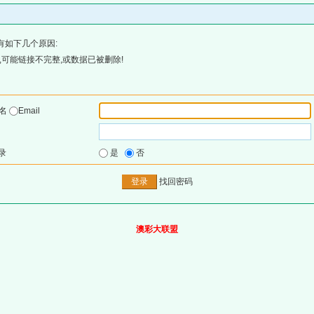
有如下几个原因:
可能链接不完整,或数据已被删除!
户名
Email
录
是
否
找回密码
澳彩大联盟