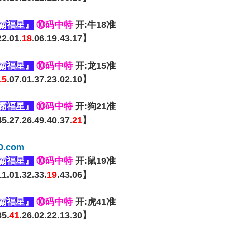
霸福星』
⑩码中特
开:牛18准
2.01.
18
.06.19.43.17】
霸福星』
⑩码中特
开:龙15准
15
.07.01.37.23.02.10】
霸福星』
⑩码中特
开:狗21准
5.27.26.49.40.37.
21
】
0.com
霸福星』
⑩码中特
开:鼠19准
1.01.32.33.
19
.43.06】
霸福星』
⑩码中特
开:虎41准
5.
41
.26.02.22.13.30】