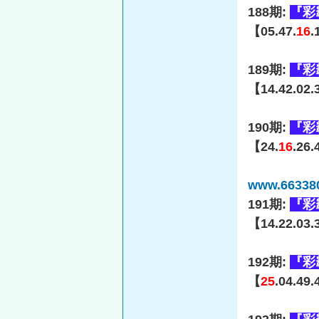
188期:
『彩
【05.47.
16
.
189期:
『彩
【14.42.02.3
190期:
『彩
【24.
16
.26.
www.66338
191期:
『彩
【14.22.03.3
192期:
『彩
【
25
.04.49.