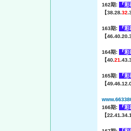
162期:
『彩
【38.28.
32
.
163期:
『彩
【46.40.20.3
164期:
『彩
【40.
21
.43.
165期:
『彩
【49.46.12.0
www.66338
166期:
『彩
【22.41.34.1