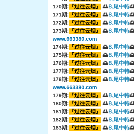
170期:
『过往云烟』
🌅
⒏尾中特

171期:
『过往云烟』
🌅
⒏尾中特

172期:
『过往云烟』
🌅
⒏尾中特

173期:
『过往云烟』
🌅
⒏尾中特

www.663380.com
174期:
『过往云烟』
🌅
⒏尾中特

175期:
『过往云烟』
🌅
⒏尾中特

176期:
『过往云烟』
🌅
⒏尾中特

177期:
『过往云烟』
🌅
⒏尾中特

178期:
『过往云烟』
🌅
⒏尾中特

www.663380.com
179期:
『过往云烟』
🌅
⒏尾中特

180期:
『过往云烟』
🌅
⒏尾中特

181期:
『过往云烟』
🌅
⒏尾中特

182期:
『过往云烟』
🌅
⒏尾中特

183期:
『过往云烟』
🌅
⒏尾中特
