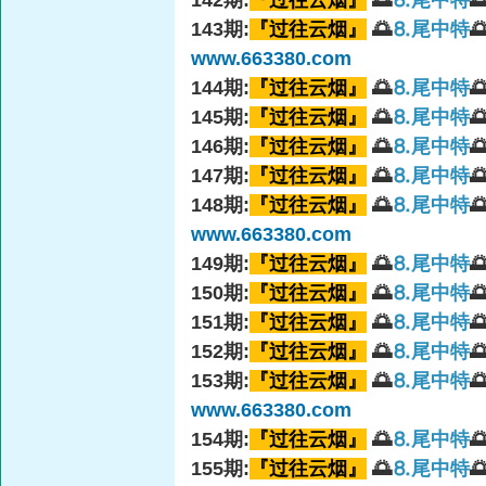
142期:
『过往云烟』
🌅
⒏尾中特

143期:
『过往云烟』
🌅
⒏尾中特

www.663380.com
144期:
『过往云烟』
🌅
⒏尾中特

145期:
『过往云烟』
🌅
⒏尾中特

146期:
『过往云烟』
🌅
⒏尾中特

147期:
『过往云烟』
🌅
⒏尾中特

148期:
『过往云烟』
🌅
⒏尾中特

www.663380.com
149期:
『过往云烟』
🌅
⒏尾中特

150期:
『过往云烟』
🌅
⒏尾中特

151期:
『过往云烟』
🌅
⒏尾中特

152期:
『过往云烟』
🌅
⒏尾中特

153期:
『过往云烟』
🌅
⒏尾中特

www.663380.com
154期:
『过往云烟』
🌅
⒏尾中特

155期:
『过往云烟』
🌅
⒏尾中特
