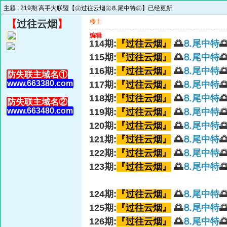
主题 :
219期:高手大联盟【㊣过往云烟㊣⒏尾中特㊣】已经更新
【
过往云烟
】
楼主
编辑
114期:
『过往云烟』
🌅
⒏尾中特

115期:
『过往云烟』
🌅
⒏尾中特

116期:
『过往云烟』
🌅
⒏尾中特

防失联主域名①
www.663380.com
117期:
『过往云烟』
🌅
⒏尾中特

118期:
『过往云烟』
🌅
⒏尾中特

防失联主域名②
www.663480.com
119期:
『过往云烟』
🌅
⒏尾中特

120期:
『过往云烟』
🌅
⒏尾中特

121期:
『过往云烟』
🌅
⒏尾中特

122期:
『过往云烟』
🌅
⒏尾中特

123期:
『过往云烟』
🌅
⒏尾中特

124期:
『过往云烟』
🌅
⒏尾中特

125期:
『过往云烟』
🌅
⒏尾中特

126期:
『过往云烟』
🌅
⒏尾中特
