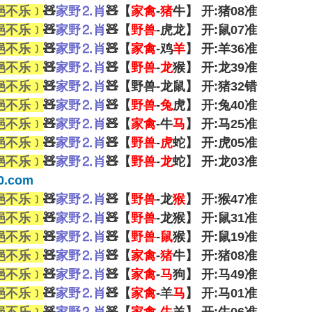
悒不乐﹞
🧸
家野⒉肖
🧸【
家禽
-
猪
牛】 开:猪08准
悒不乐﹞
🧸
家野⒉肖
🧸【
野兽
-虎龙】 开:鼠07准
悒不乐﹞
🧸
家野⒉肖
🧸【
家禽
-鸡
羊
】 开:羊36准
悒不乐﹞
🧸
家野⒉肖
🧸【
野兽
-
龙
猴】 开:龙39准
悒不乐﹞
🧸
家野⒉肖
🧸【野兽-龙鼠】 开:猪32错
悒不乐﹞
🧸
家野⒉肖
🧸【
野兽
-
兔
虎】 开:兔40准
悒不乐﹞
🧸
家野⒉肖
🧸【
家禽
-牛
马
】 开:马25准
悒不乐﹞
🧸
家野⒉肖
🧸【
野兽
-
虎
蛇】 开:虎05准
悒不乐﹞
🧸
家野⒉肖
🧸【
野兽
-
龙
蛇】 开:龙03准
0.com
悒不乐﹞
🧸
家野⒉肖
🧸【
野兽
-龙
猴
】 开:猴47准
悒不乐﹞
🧸
家野⒉肖
🧸【
野兽
-龙猴】 开:鼠31准
悒不乐﹞
🧸
家野⒉肖
🧸【
野兽
-
鼠
猴】 开:鼠19准
悒不乐﹞
🧸
家野⒉肖
🧸【
家禽
-
猪
牛】 开:猪08准
悒不乐﹞
🧸
家野⒉肖
🧸【
家禽
-
马
狗】 开:马49准
悒不乐﹞
🧸
家野⒉肖
🧸【
家禽
-羊
马
】 开:马01准