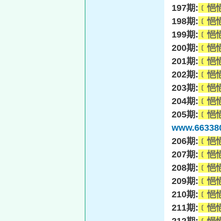
197期:
﹝悒
198期:
﹝悒
199期:
﹝悒
200期:
﹝悒
201期:
﹝悒
202期:
﹝悒
203期:
﹝悒
204期:
﹝悒
205期:
﹝悒
www.66338
206期:
﹝悒
207期:
﹝悒
208期:
﹝悒
209期:
﹝悒
210期:
﹝悒
211期:
﹝悒