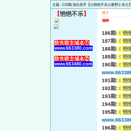
主题 :
218期:顶尖高手【㊣悒悒不乐㊣家野⒉肖㊣
【
悒悒不乐
】
楼主
编辑
186期:
﹝悒
187期:
﹝悒
防失联主域名①
www.663380.com
188期:
﹝悒
189期:
﹝悒
防失联主域名②
www.663480.com
190期:
﹝悒
www.66338
191期:
﹝悒
192期:
﹝悒
193期:
﹝悒
194期:
﹝悒
195期:
﹝悒
www.66338
196期:
﹝悒