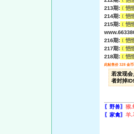
212期:
﹝悒
213期:
﹝悒
214期:
﹝悒
215期:
﹝悒
www.66338
216期:
﹝悒
217期:
﹝悒
218期:
﹝悒
此帖售价 328 金币
若发现会
者封掉ID
〖野兽〗
猴.
〖家禽〗
羊.