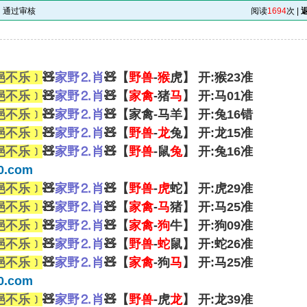
】通过审核
阅读
1694
次 |
悒不乐﹞
🧸
家野⒉肖
🧸【
野兽
-
猴
虎】 开:猴23准
悒不乐﹞
🧸
家野⒉肖
🧸【
家禽
-猪
马
】 开:马01准
悒不乐﹞
🧸
家野⒉肖
🧸【家禽-马羊】 开:兔16错
悒不乐﹞
🧸
家野⒉肖
🧸【
野兽
-
龙
兔】 开:龙15准
悒不乐﹞
🧸
家野⒉肖
🧸【
野兽
-鼠
兔
】 开:兔16准
0.com
悒不乐﹞
🧸
家野⒉肖
🧸【
野兽
-
虎
蛇】 开:虎29准
悒不乐﹞
🧸
家野⒉肖
🧸【
家禽
-
马
猪】 开:马25准
悒不乐﹞
🧸
家野⒉肖
🧸【
家禽
-
狗
牛】 开:狗09准
悒不乐﹞
🧸
家野⒉肖
🧸【
野兽
-
蛇
鼠】 开:蛇26准
悒不乐﹞
🧸
家野⒉肖
🧸【
家禽
-狗
马
】 开:马25准
0.com
悒不乐﹞
🧸
家野⒉肖
🧸【
野兽
-虎
龙
】 开:龙39准