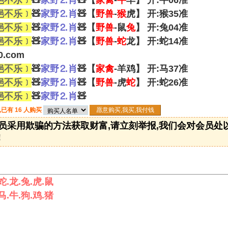
悒不乐﹞
🧸
家野⒉肖
🧸【
家禽
-
牛
羊】 开:牛06准
悒不乐﹞
🧸
家野⒉肖
🧸【
野兽
-
猴
虎】 开:猴35准
悒不乐﹞
🧸
家野⒉肖
🧸【
野兽
-鼠
兔
】 开:兔04准
悒不乐﹞
🧸
家野⒉肖
🧸【
野兽
-
蛇
龙】 开:蛇14准
0.com
悒不乐﹞
🧸
家野⒉肖
🧸【
家禽
-羊鸡】 开:马37准
悒不乐﹞
🧸
家野⒉肖
🧸【
野兽
-虎
蛇
】 开:蛇26准
悒不乐﹞
🧸
家野⒉肖
🧸
,已有 16 人购买
员采用欺骗的方法获取财富,请立刻举报,我们会对会员处以
!
蛇.龙.兔.虎.鼠
马.牛.狗.鸡.猪